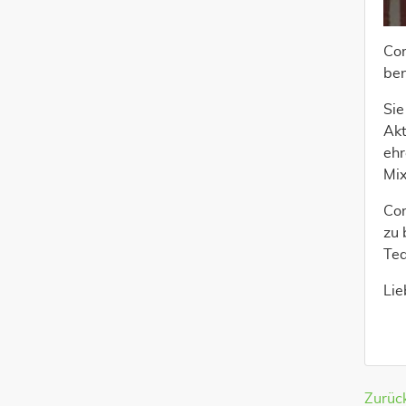
Cor
ben
Sie
Akt
ehr
Mix
Cor
zu 
Te
Lie
Zurüc