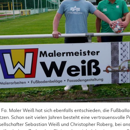
 Fa. Maler Weiß hat sich ebenfalls entschieden, die Fußball
tzen. Schon seit vielen Jahren besteht eine vertrauensvolle 
ellschafter Sebastian Weiß und Christopher Roberg, bei 