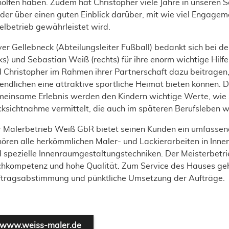
olfen haben. Zudem hat Christopher viele Jahre in unseren S
ider über einen guten Einblick darüber, mit wie viel Engagem
elbetrieb gewährleistet wird.
ver Gellebneck (Abteilungsleiter Fußball) bedankt sich bei 
nks) und Sebastian Weiß (rechts) für ihre enorm wichtige Hilfe
 Christopher im Rahmen ihrer Partnerschaft dazu beitragen
endlichen eine attraktive sportliche Heimat bieten können.
einsame Erlebnis werden den Kindern wichtige Werte, wie z
ksichtnahme vermittelt, die auch im späteren Berufsleben 
 Malerbetrieb Weiß GbR bietet seinen Kunden ein umfassen
ören alle herkömmlichen Maler- und Lackierarbeiten in Inn
 spezielle Innenraumgestaltungstechniken. Der Meisterbetr
hkompetenz und hohe Qualität. Zum Service des Hauses geh
tragsabstimmung und pünktliche Umsetzung der Aufträge.
www.weiss-maler.de