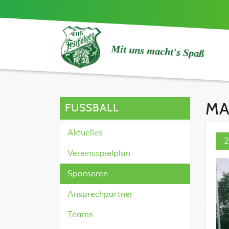
Mit uns macht's Spaß
MA
FUSSBALL
Aktuelles
2
Vereinsspielplan
Sponsoren
Ansprechpartner
Teams