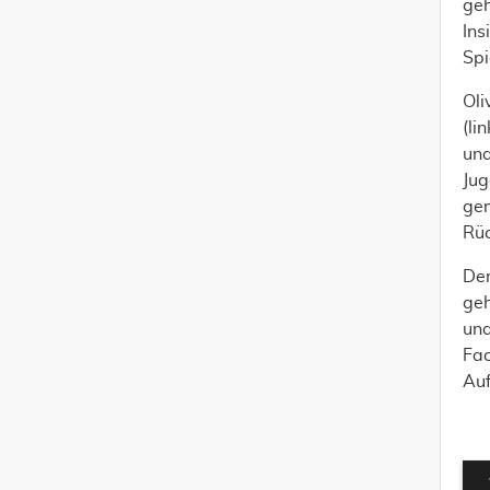
geh
Ins
Spi
Oli
(li
und
Jug
gem
Rüc
Der
geh
und
Fac
Auf