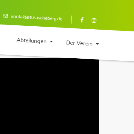
kontakt@tusascheberg.de
Abteilungen
Der Verein