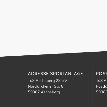
ADRESSE SPORTANLAGE
POS
TuS Ascheberg 28 e.V.
TuS A
Nordkirchener Str. 8
Postf
59387 Ascheberg
59380